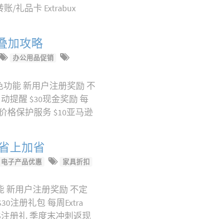
/礼品卡 Extrabux
返现叠加攻略
办公用品促销
 特色功能 新用户注册奖励 不
动提醒 $30现金奖励 每
段，提供价格保护服务 $10亚马逊
返现省上加省
电子产品优惠
家具折扣
色功能 新用户注册奖励 不定
$30注册礼包 每周Extra
10-$25注册礼 季度末冲刺返现