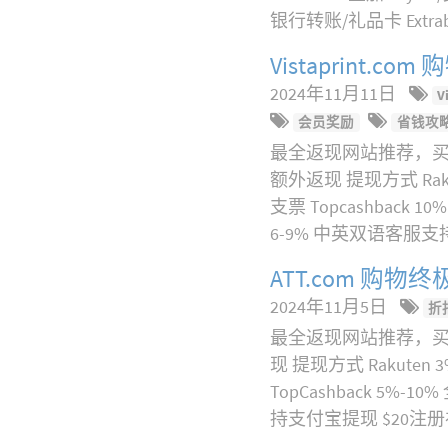
银行转账/礼品卡 Extrab
Vistaprint
2024年11月11日
V
会员奖励
省钱攻
最全返现网站推荐，买 Vi
额外返现 提现方式 Rak
支票 Topcashbac
6-9% 中英双语客服支持
ATT.com 购
2024年11月5日
折
最全返现网站推荐，买A
现 提现方式 Rakuten 
TopCashback 5%
持支付宝提现 $20注