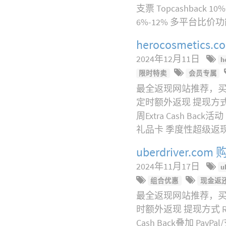
支票 Topcashback
6%-12% 多平台比价功能
herocosmet
2024年12月11日
h
限时特卖
会员专属
最全返现网站推荐，买 he
定时额外返现 提现方式 
周Extra Cash Bac
礼品卡 季度性超级返现日 
uberdrive
2024年11月17日
u
组合优惠
现金返
最全返现网站推荐，买 ub
时额外返现 提现方式 Rak
Cash Back叠加 Pay