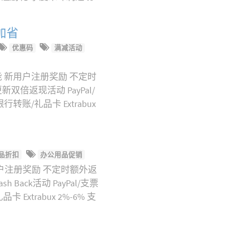
上加省
优惠码
满减活动
色功能 新用户注册奖励 不定时
新双倍返现活动 PayPal/
转账/礼品卡 Extrabux
品折扣
办公用品促销
用户注册奖励 不定时额外返
h Back活动 PayPal/支票
Extrabux 2%-6% 支