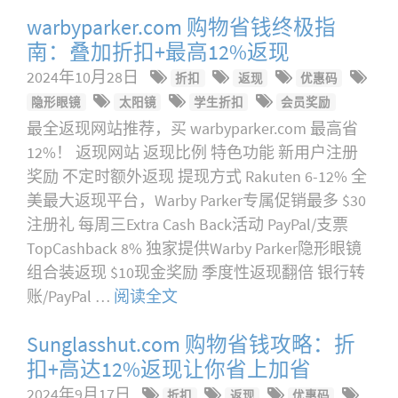
warbyparker.com 购物省钱终极指
南：叠加折扣+最高12%返现
2024年10月28日
折扣
返现
优惠码
隐形眼镜
太阳镜
学生折扣
会员奖励
最全返现网站推荐，买 warbyparker.com 最高省
12%！ 返现网站 返现比例 特色功能 新用户注册
奖励 不定时额外返现 提现方式 Rakuten 6-12% 全
美最大返现平台，Warby Parker专属促销最多 $30
注册礼 每周三Extra Cash Back活动 PayPal/支票
TopCashback 8% 独家提供Warby Parker隐形眼镜
组合装返现 $10现金奖励 季度性返现翻倍 银行转
账/PayPal …
阅读全文
Sunglasshut.com 购物省钱攻略：折
扣+高达12%返现让你省上加省
2024年9月17日
折扣
返现
优惠码