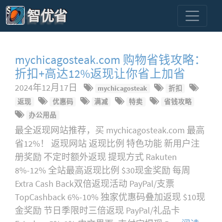
智优省
mychicagosteak.com 购物省钱攻略：
折扣+高达12%返现让你省上加省
2024年12月17日
mychicagosteak
折扣
返现
优惠码
满减
特卖
省钱攻略
办公用品
最全返现网站推荐，买 mychicagosteak.com 最高
省12%！ 返现网站 返现比例 特色功能 新用户注
册奖励 不定时额外返现 提现方式 Rakuten
8%-12% 全站最高返现比例 $30现金奖励 每周
Extra Cash Back双倍返现活动 PayPal/支票
TopCashback 6%-10% 独家优惠码叠加返现 $10现
金奖励 节日季限时三倍返现 PayPal/礼品卡