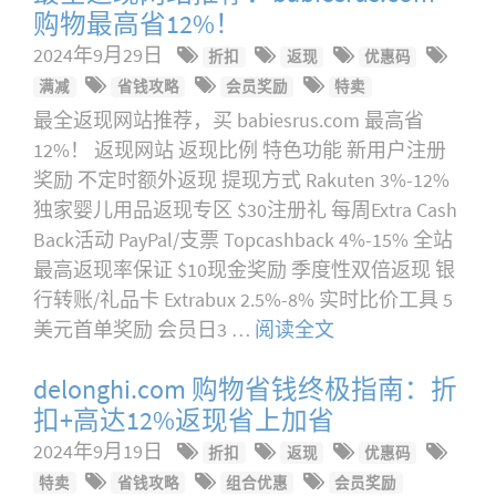
购物最高省12%！
2024年9月29日
折扣
返现
优惠码
满减
省钱攻略
会员奖励
特卖
最全返现网站推荐，买 babiesrus.com 最高省
12%！ 返现网站 返现比例 特色功能 新用户注册
奖励 不定时额外返现 提现方式 Rakuten 3%-12%
独家婴儿用品返现专区 $30注册礼 每周Extra Cash
Back活动 PayPal/支票 Topcashback 4%-15% 全站
最高返现率保证 $10现金奖励 季度性双倍返现 银
行转账/礼品卡 Extrabux 2.5%-8% 实时比价工具 5
美元首单奖励 会员日3 …
阅读全文
delonghi.com 购物省钱终极指南：折
扣+高达12%返现省上加省
2024年9月19日
折扣
返现
优惠码
特卖
省钱攻略
组合优惠
会员奖励