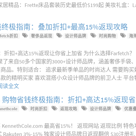
家居精品：Frette床品套装历史最低价$199起 美妆礼盒：L
购物省钱终极指南：叠加折扣+最高15%返现攻略
rfetch折扣
奢侈品返现
设计师品牌
时尚购物
海
钱攻略：折扣+高达15%返现让你省上加省 为什么选择Farfetc
ch汇聚了来自50多个国家的3000+设计师品牌，涵盖奢侈手
商品。特别适合： 追求最新季单品的时尚达人 需要购买
款的精明买家 喜欢混搭小众设计师品牌的前卫人士 平
阅读全文
le.com 购物省钱终极指南：折扣+高达15%返现
nnethcole
时尚折扣
返现攻略
设计师品牌
优惠
ennethCole.com 最高省15%！ 返现网站 返现比例 
kuten 3%-15% 独家设计师品牌日返现翻倍 $30注册礼 每周E