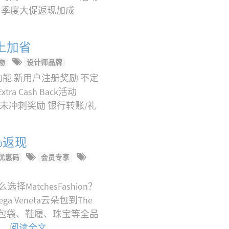
注册礼 季度大促返现加成
省上加省
物
设计师品牌
特色功能 新用户注册奖励 不定
a Cash Back活动
礼 季度末冲刺奖励 银行转账/礼
2%返现
优惠码
会员专享
择MatchesFashion？
a Veneta云朵包到The
女装、包袋、鞋履、珠宝等全品
 …
阅读全文