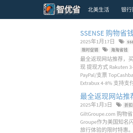
智优省
北美生活
银行
SSENSE 购
2025年1月17日
SS
限时促销
海淘省钱
最全返现网站推荐，买S
现 提现方式 Rakuten
PayPal/支票 TopC
Extrabux 4-8% 
最全返现网站推荐：
2025年1月3日
折扣
GiltGroupe.com 
Groupe作为美国
旅行体验的限时特惠。平台