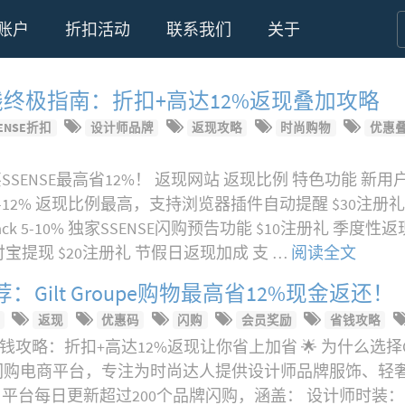
账户
折扣活动
联系我们
关于
物省钱终极指南：折扣+高达12%返现叠加攻略
ENSE折扣
设计师品牌
返现攻略
时尚购物
优惠
SENSE最高省12%！ 返现网站 返现比例 特色功能 新
 3-12% 返现比例最高，支持浏览器插件自动提醒 $30注册礼 每周E
ashback 5-10% 独家SSENSE闪购预告功能 $10注册礼 季
支持支付宝提现 $20注册礼 节假日返现加成 支 …
阅读全文
Gilt Groupe购物最高省12%现金返还！
返现
优惠码
闪购
会员奖励
省钱攻略
购物省钱攻略：折扣+高达12%返现让你省上加省 🌟 为什么选择GiltGr
知名闪购电商平台，专注为时尚达人提供设计师品牌服饰、轻
每日更新超过200个品牌闪购，涵盖： 设计师时装：Michae