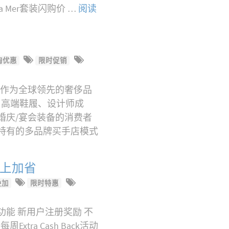
a Mer套装闪购价 …
阅读
淘优惠
限时促销
h？ 作为全球领先的奢侈品
袋、高端鞋履、设计师成
婚庆/宴会装备的消费者
台特有的多品牌买手店模式
省上加省
叠加
限时特惠
特色功能 新用户注册奖励 不
xtra Cash Back活动