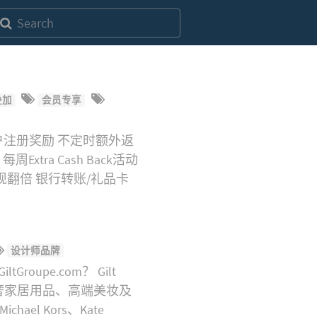
叠加
会员专享
用户注册奖励 不定时额外返
xtra Cash Back活动
度性返现翻倍 银行转账/礼品卡
设计师品牌
oupe.com？ Gilt
奢家居用品、高端美妆及
l Kors、Kate