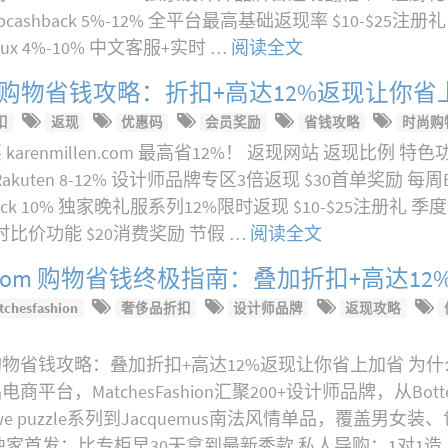
Topcashback 5%-12% 全平台最高基础返现率 $10-$25
abux 4%-10% 中文客服+实时 …
阅读全文
n.com 购物省钱攻略：折扣+高达12%返现让你
扣
返现
优惠码
会员奖励
省钱攻略
时尚购
renmillen.com 最高省12%！ 返现网站 返现比例 
uten 8-12% 设计师品牌专区3倍返现 $30首单奖励 每周Extr
ashback 10% 独家晚礼服系列12%限时返现 $10-$25注册
9% 实时比价功能 $20消费奖励 节假 …
阅读全文
hion.com 购物省钱终极指南：叠加折扣+高达1
tchesfashion
奢侈品折扣
设计师品牌
返现攻略
.com 购物省钱攻略：叠加折扣+高达12%返现让你省上加省 为什么选
台，MatchesFashion汇聚200+设计师品牌，从Botteg
we puzzle系列到Jacquemus南法风情单品，覆盖男
家首发：比专柜早30天拿到最新秀款 私人导购：1对1造